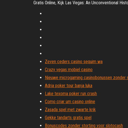
Gratis Online, Kijk Las Vegas: An Unconventional Histo
Zeven ceders casino sequim wa
Crazy vegas mobiel casino
Nieuwe microgaming casinobonussen zonder s
Adria poker tour banja luka
Lake texoma poker run crash
Como criar um casino online
Zasada spel met zwarte krik
Gekke tandarts gratis spel
Bonuscodes zonder storting voor slotocash