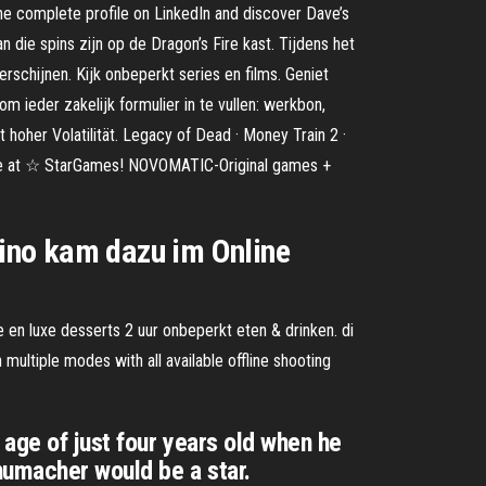
the complete profile on LinkedIn and discover Dave’s
n die spins zijn op de Dragon’s Fire kast. Tijdens het
rschijnen. Kijk onbeperkt series en films. Geniet
m ieder zakelijk formulier in te vullen: werkbon,
t hoher Volatilität. Legacy of Dead · Money Train 2 ·
ine at ☆ StarGames! NOVOMATIC-Original games +
ino kam dazu im Online
d
e en luxe desserts 2 uur onbeperkt eten & drinken. di
multiple modes with all available offline shooting
 age of just four years old when he
humacher would be a star.