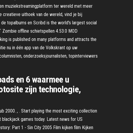
io- en muziekstreamingplatform ter wereld met meer
 creatieve uithoek van de wereld, vind je bij
 de topalbums en Scribd is the world's largest social
Zombie offline schietspellen 4.53.0 MOD
ing is published on many platforms and attracts the
ditie nu in één app van de Volkskrant op uw
olumnisten, onderzoeksjournalisten, topinterviewers
loads en 6 waarmee u
tosite zijn technologie,
 2000. , . Start playing the most exciting collection
nt blackjack games today. Latest news for US
tory: Part 1 - Sin City 2005 Film kijken film Kijken