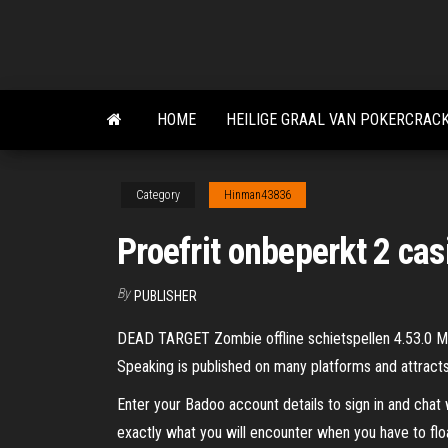
Skip
to
the
content
HOME
HEILIGE GRAAL VAN POKERCRAC
Category
Hinman43836
Proefrit onbeperkt 2 cas
By
PUBLISHER
DEAD TARGET Zombie offline schietspellen 4.53.0 MO
Speaking is published on many platforms and attracts
Enter your Badoo account details to sign in and chat
exactly what you will encounter when you have to float 