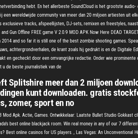
ternetverbinding hebt. En het allerbeste SoundCloud is het grootste aud
zij een wereldwijde community van meer dan 20 miljoen artiesten uit elke
exclusieve tracks, afspeellijsten, DJ-sets, remixen en freestyles, naast
un and Gun Offline FREE game V 2.0.9 MOD APK Now Here DEAD TARGET 
14 and so far it is still one of the best zombie shooting games. Speak
uws, achtergrondverhalen, de krant zoals hij gedrukt is en de Digitale E
akt en gecheckt door een omvangrijke redactie. Onder wie prominente c
 u de beste journalistiek van de
ft Splitshire meer dan 2 miljoen down
ldingen kunt downloaden. gratis stockfo
s, zomer, sport en no
3 Mod Apk. Actie, Games. Ontwikkelaar: Laatste Bullet Studio Gokkast club
da's best online blackjack room. Win real money in any of our 7 differe
ns? Best online casinos for US players. , Las Vegas: An Unconventional His