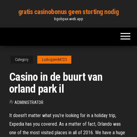
Skip
gratis casinobonus geen storting nodig
to
bgobpax.web.app
the
content
Category
Ludvigsen84723
Casino in de buurt van
orland park il
By
ADMINISTRATOR
It doesn't matter what you're looking for in a holiday trip,
Expedia has you covered. As a matter of fact, Orlando was
one of the most visited places in all of 2016. We have a huge