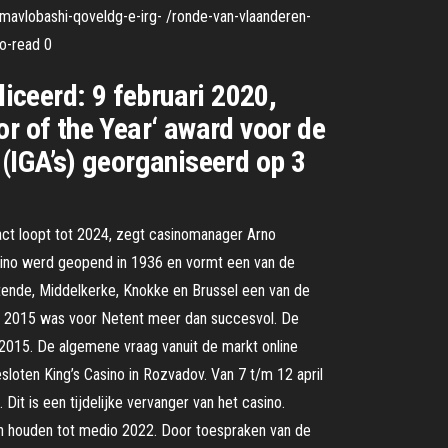
mavlobashi-qoveldg-e-irg- /ronde-van-vlaanderen-
to-read 0
liceerd: 9 februari 2020,
r of the Year‘ award voor de
 (IGA’s) georganiseerd op 3
act loopt tot 2024, zegt casinomanager Arno
asino werd geopend in 1936 en vormt een van de
tende, Middelkerke, Knokke en Brussel een van de
aar 2015 was voor Netent meer dan succesvol. De
n 2015. De algemene vraag vanuit de markt online
loten King’s Casino in Rozvadov. Van 7 t/m 12 april
Dit is een tijdelijke vervanger van het casino.
en houden tot medio 2022. Door toespraken van de