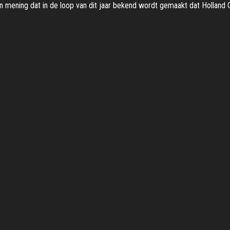
n mening dat in de loop van dit jaar bekend wordt gemaakt dat Holland