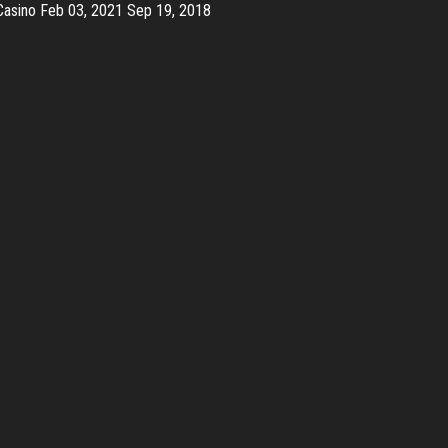
 Casino Feb 03, 2021 Sep 19, 2018