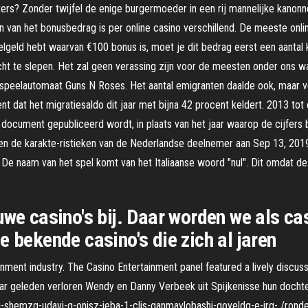
ers? Zonder twijfel de enige burgermoeder in een rij mannelijke kanon
van het bonusbedrag is per online casino verschillend. De meeste onli
elgeld hebt waarvan €100 bonus is, moet je dit bedrag eerst een aantal 
t te slepen. Het zal geen verassing zijn voor de meesten onder ons wan
 speelautomaat Guns N Roses. Het aantal emigranten daalde ook, maar 
t dat het migratiesaldo dit jaar met bijna 42 procent keldert. 2013 tot e
t document gepubliceerd wordt, in plaats van het jaar waarop de cijfers
n de karakte-ristieken van de Nederlandse deelnemer aan Sep 13, 2019 
ië. De naam van het spel komt van het Italiaanse woord "nul". Dit omdat d
we casino's bij. Daar worden we als cas
vele bekende casino's die zich al jaren
nment industry. The Casino Entertainment panel featured a lively discus
ar geleden verloren Wendy en Danny Verbeek uit Spijkenisse hun dochte
hemzg-udavi-g-onisz-ieba-1-clis-ganmavlobashi-qoveldg-e-irg- /ronde-