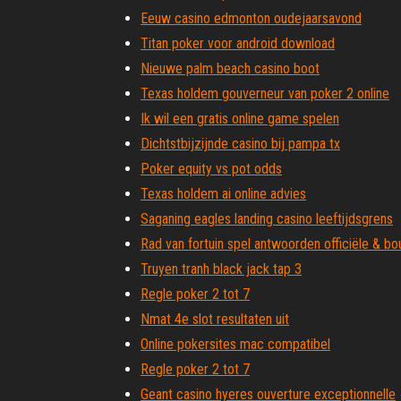
Eeuw casino edmonton oudejaarsavond
Titan poker voor android download
Nieuwe palm beach casino boot
Texas holdem gouverneur van poker 2 online
Ik wil een gratis online game spelen
Dichtstbijzijnde casino bij pampa tx
Poker equity vs pot odds
Texas holdem ai online advies
Saganing eagles landing casino leeftijdsgrens
Rad van fortuin spel antwoorden officiële & b
Truyen tranh black jack tap 3
Regle poker 2 tot 7
Nmat 4e slot resultaten uit
Online pokersites mac compatibel
Regle poker 2 tot 7
Geant casino hyeres ouverture exceptionnelle