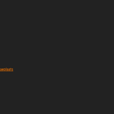
ouwplaats