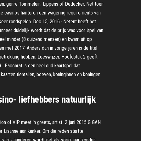
nen, genre Tommelein, Lippens of Dedecker. Net toen
ne casino’s hanteren een wagering requirements van
keer rondspelen. Dec 15, 2016 · Netent heeft het
neer duidelijk wordt dat de prijs was voor ‘spel van
veel minder (8 duizend mensen) en kwam uit op
n met 2017. Anders dan in vorige jaren is de titel
 betrekking hebben. Leeswijzer. Hoofdstuk 2 geeft
· Baccarat is een heel oud kaartspel dat
e kaarten tientallen, boeven, koninginnen en koningen
ino- liefhebbers natuurlijk
sion of VIP meet 'n greets, artist 2 juni 2015 G GAN
r Lisanne aan kanker. Om die reden startte
van-vlaanderen-wordt-net-als-vorig-jaar-zonder-